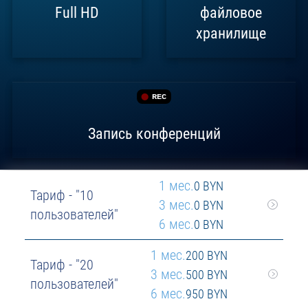
Full HD
файловое
хранилище
REC
Запись конференций
1 мес.
0 BYN
Тариф - "10
3 мес.
0 BYN
пользователей"
6 мес.
0 BYN
1 мес.
200 BYN
Тариф - "20
3 мес.
500 BYN
пользователей"
6 мес.
950 BYN