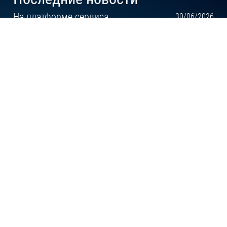
На платформе сервиса
30/06/2026
искусственного интеллекта
AI.Znaem.by доступна регистрация
для пользователей
Обученный ИИ от
15/04/2026
«БелПроектКонсалтинг» для работы с
документами СМК на серверах в
Республике Беларусь
Работа с документами СМК с
06/04/2026
применением интеллектуального ИИ-
консультанта «БелПроектКонсалтинг»
Мы создали и запустили сайт ii.bpk.by
25/02/2026
с применением ИИ-технологий