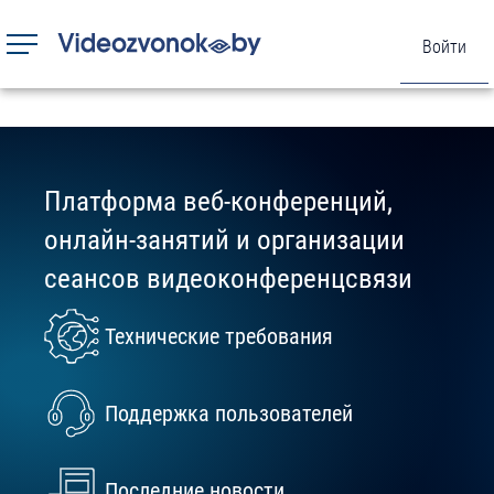
Войти
Toggle
navigation
Перейти
к
основному
Платформа веб-конференций,
содержанию
онлайн-занятий и организации
сеансов видеоконференцсвязи
Технические требования
Поддержка пользователей
Последние новости